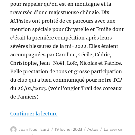
pour rappeler qu’on est en montagne et la
traversée d’une majestueuse chênaie. Dix
ACPistes ont profité de ce parcours avec une
mention spéciale pour Chrystelle et Emilie dont
c’était la première compétition après leurs
sévères blessures de la mi-2022. Elles étaient
accompagnées par Caroline, Cécile, Cédric,
Christophe, Jean-Noël, Loïc, Nicolas et Patrice.
Belle prestation de tous et grosse participation
du club qui a bien communiqué pour notre TCP
du 26/02/2023. (voir l’onglet Trail des coteaux
de Pamiers)
de « La forêt Royale de Bélesta »
Continuer la lecture
Auteur
Publié
Catégories
Jean Noël Izard
19 février 2023
Actus
Laisser un