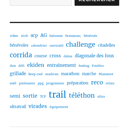
AG
acp
10km
2018
balussou
brassacou;
bénévole
challenge
bénévoles
citadelles
calendrier
carricatif
corrida
cross
diagonale des fous
course
dalou
ekiden
entrainement
dun
défi
footing
Foulées
grillade
marathon
marche
keep cool
madiran
Mazamet
reco
préparation
noël
partenaire
ppg
programme
relais
trail
téléthon
sortie
semi
TCP
ultra
virades
ultratrail
équipement