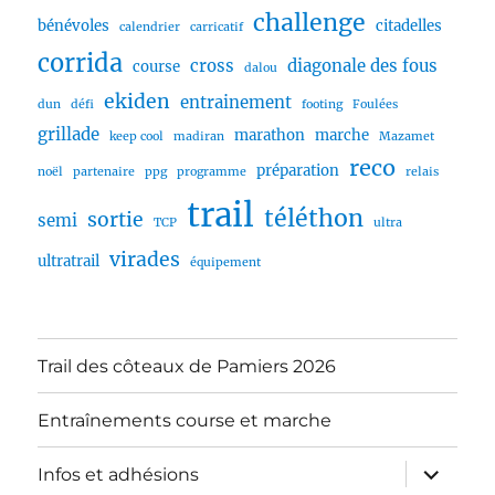
challenge
bénévoles
citadelles
calendrier
carricatif
corrida
cross
diagonale des fous
course
dalou
ekiden
entrainement
dun
défi
footing
Foulées
grillade
marathon
marche
keep cool
madiran
Mazamet
reco
préparation
noël
partenaire
ppg
programme
relais
trail
téléthon
sortie
semi
TCP
ultra
virades
ultratrail
équipement
Trail des côteaux de Pamiers 2026
Entraînements course et marche
ouvrir
Infos et adhésions
le