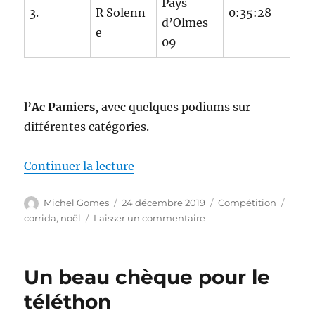
Pays
3.
R Solenn
0:35:28
d’Olmes
e
09
l’Ac Pamiers
, avec quelques podiums sur
différentes catégories.
de « Corrida de Tarascon 2019 »
Continuer la lecture
Auteur
Publié
Catégories
Étiqu
Michel Gomes
24 décembre 2019
Compétition
le
sur
corrida
,
noël
Laisser un commentaire
Corrida
de
Tarascon
Un beau chèque pour le
2019
téléthon