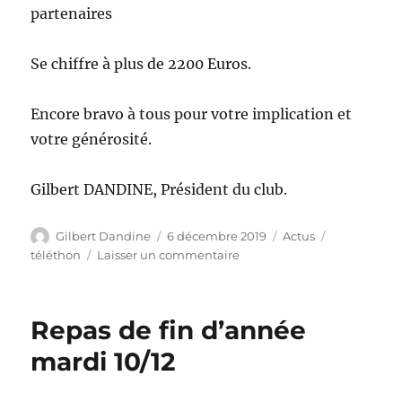
partenaires
Se chiffre à plus de 2200 Euros.
Encore bravo à tous pour votre implication et
votre générosité.
Gilbert DANDINE, Président du club.
Auteur
Publié
Catégories
Étiquettes
Gilbert Dandine
6 décembre 2019
Actus
le
sur
téléthon
Laisser un commentaire
Retour
sur
la
Repas de fin d’année
corrida
mardi 10/12