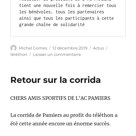
tient une nouvelle fois à remercier tous 
les bénévoles, tous les partenaires 
ainsi que tous les participants à cette 
grande chaîne de solidarité
Auteur
Publié
Catégories
Étiquettes
Michel Gomes
12 décembre 2019
Actus
le
sur
téléthon
Laisser un commentaire
Un
beau
chèque
Retour sur la corrida
pour
le
téléthon
CHERS AMIS SPORTIFS DE L’AC PAMIERS
La corrida de Pamiers au profit du téléthon a
été cette année encore un énorme succès.