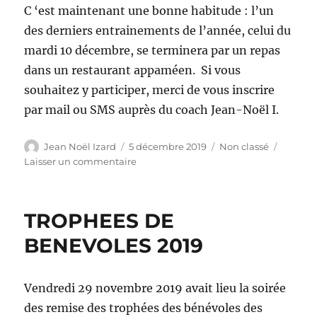
C ‘est maintenant une bonne habitude : l’un
des derniers entrainements de l’année, celui du
mardi 10 décembre, se terminera par un repas
dans un restaurant appaméen. Si vous
souhaitez y participer, merci de vous inscrire
par mail ou SMS auprès du coach Jean-Noël I.
Auteur
Publié
Catégories
Jean Noël Izard
5 décembre 2019
Non classé
le
sur
Laisser un commentaire
Repas
de
fin
TROPHEES DE
d’année
mardi
BENEVOLES 2019
10/12
Vendredi 29 novembre 2019 avait lieu la soirée
des remise des trophées des bénévoles des