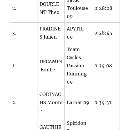
Satuc
DOURLE
2.
Toulouse
0:28:08
NT Theo
09
PRADINE
APYTRI
3.
0:28:45
S Julien
09
Team
Cycles
DECAMPS
1.
Passion
0:34:08
Emilie
Running
09
CODINAC
2.
HS Monts
Larnat 09
0:34:37
e
Spiridon
GAUTHIE