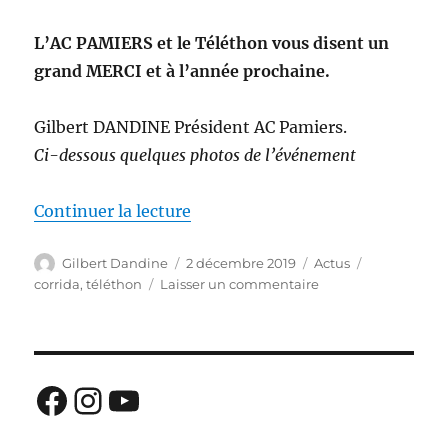
L’AC PAMIERS et le Téléthon vous disent un
grand MERCI et à l’année prochaine.
Gilbert DANDINE Président AC Pamiers.
Ci-dessous quelques photos de l’événement
de « AC PAMIERS / TELETHON E
Continuer la lecture
Auteur
Publié
Catégories
Étiquettes
Gilbert Dandine
2 décembre 2019
Actus
le
sur
corrida
,
téléthon
Laisser un commentaire
AC
PAMIERS
/
TELETHON
Facebook
Instagram
YouTube
EDITION
2019