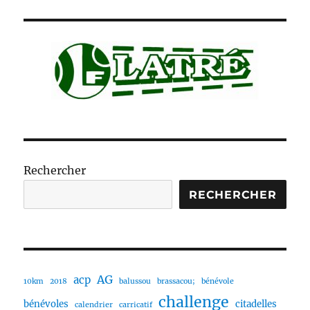
Rechercher
RECHERCHER
AG
acp
10km
2018
balussou
brassacou;
bénévole
challenge
bénévoles
citadelles
calendrier
carricatif