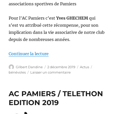
associations sportives de Pamiers
Pour l’AC Pamiers c’est
Yves GHECHEM
qui
s’est vu attribué cette récompense, pour son
implication dans la vie associative de notre club
depuis de nombreuses années.
de « TROPHEES DE BENEVOLES 
Continuer la lecture
Auteur
Publié
Catégories
Étiquettes
Gilbert Dandine
2 décembre 2019
Actus
le
sur
bénévoles
Laisser un commentaire
TROPHEES
DE
BENEVOLES
AC PAMIERS / TELETHON
2019
EDITION 2019