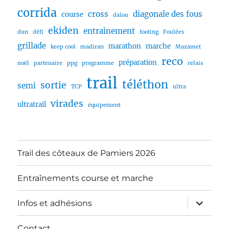
corrida
cross
diagonale des fous
course
dalou
ekiden
entrainement
dun
défi
footing
Foulées
grillade
marathon
marche
keep cool
madiran
Mazamet
reco
préparation
noël
partenaire
ppg
programme
relais
trail
téléthon
sortie
semi
TCP
ultra
virades
ultratrail
équipement
Trail des côteaux de Pamiers 2026
Entraînements course et marche
ouvrir
Infos et adhésions
le
sous-
menu
Contact