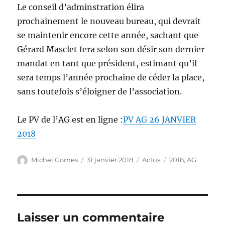
Le conseil d’adminstration élira
prochainement le nouveau bureau, qui devrait
se maintenir encore cette année, sachant que
Gérard Masclet fera selon son désir son dernier
mandat en tant que président, estimant qu’il
sera temps l’année prochaine de céder la place,
sans toutefois s’éloigner de l’association.
Le PV de l’AG est en ligne :
PV AG 26 JANVIER
2018
Auteur
Publié
Catégories
Étiquettes
Michel Gomes
31 janvier 2018
Actus
2018
,
AG
le
Laisser un commentaire