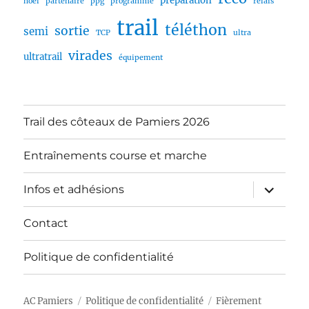
préparation
noël
partenaire
ppg
programme
relais
trail
téléthon
sortie
semi
TCP
ultra
virades
ultratrail
équipement
Trail des côteaux de Pamiers 2026
Entraînements course et marche
ouvrir
Infos et adhésions
le
sous-
menu
Contact
Politique de confidentialité
AC Pamiers
Politique de confidentialité
Fièrement