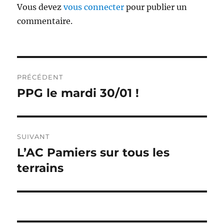
Vous devez
vous connecter
pour publier un
commentaire.
Navigation
PRÉCÉDENT
de
PPG le mardi 30/01 !
Publication
précédente :
l’article
SUIVANT
L’AC Pamiers sur tous les
Publication
suivante :
terrains