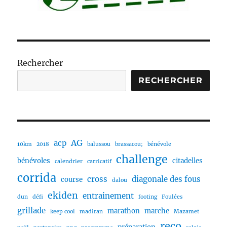
Rechercher
RECHERCHER
AG
acp
10km
2018
balussou
brassacou;
bénévole
challenge
bénévoles
citadelles
calendrier
carricatif
corrida
cross
diagonale des fous
course
dalou
ekiden
entrainement
dun
défi
footing
Foulées
grillade
marathon
marche
keep cool
madiran
Mazamet
reco