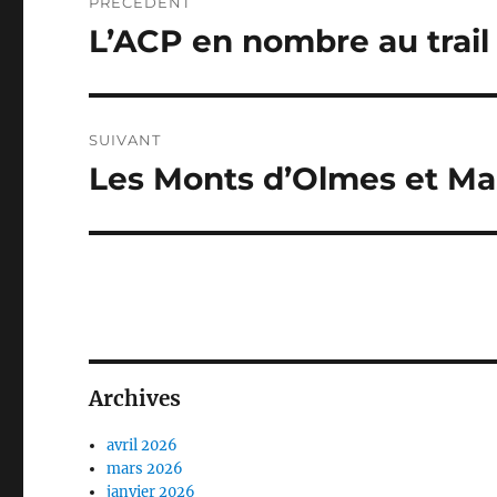
PRÉCÉDENT
de
L’ACP en nombre au trail 
Publication
précédente :
l’article
SUIVANT
Les Monts d’Olmes et Ma
Publication
suivante :
Archives
avril 2026
mars 2026
janvier 2026