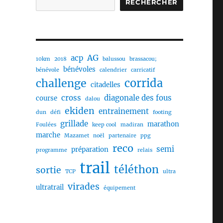
RECHERCHER
AG
acp
10km
2018
balussou
brassacou;
bénévoles
bénévole
calendrier
carricatif
challenge
corrida
citadelles
cross
diagonale des fous
course
dalou
ekiden
entrainement
dun
défi
footing
grillade
marathon
Foulées
keep cool
madiran
marche
Mazamet
noël
partenaire
ppg
reco
semi
préparation
programme
relais
trail
téléthon
sortie
TCP
ultra
virades
ultratrail
équipement