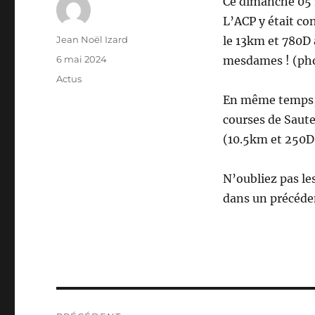
Ce dimanche 05 m
L’ACP y était c
Auteur
Jean Noël Izard
le 13km et 780D 
Publié
6 mai 2024
mesdames ! (phot
le
Catégories
Actus
En même temps, d
courses de Saute 
(10.5km et 250D
N’oubliez pas le
dans un précéden
Navigation