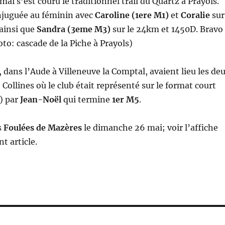
ai s’est couru le traditionnel trail du Quartz à Prayols.
onjuguée au féminin avec
Caroline (1ere M1)
et
Coralie
sur
ainsi que
Sandra (3eme M3)
sur le 24km et 1450D. Bravo
o: cascade de la Piche à Prayols)
ans l’Aude à Villeneuve la Comptal, avaient lieu les de
Collines où le club était représenté sur le format court
) par
Jean-Noël
qui termine
1er M5
.
s
Foulées de Mazères
le dimanche 26 mai; voir l’affiche
t article.