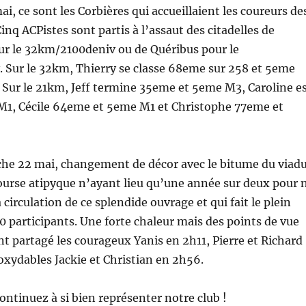
i, ce sont les Corbières qui accueillaient les coureurs de
Cinq ACPistes sont partis à l’assaut des citadelles de
ur le 32km/2100deniv ou de Quéribus pour le
 Sur le 32km, Thierry se classe 68eme sur 258 et 5eme
Sur le 21km, Jeff termine 35eme et 5eme M3, Caroline e
1, Cécile 64eme et 5eme M1 et Christophe 77eme et
che 22 mai, changement de décor avec le bitume du viad
ourse atipyque n’ayant lieu qu’une année sur deux pour 
 circulation de ce splendide ouvrage et qui fait le plein
0 participants. Une forte chaleur mais des points de vue
t partagé les courageux Yanis en 2h11, Pierre et Richard
noxydables Jackie et Christian en 2h56.
continuez à si bien représenter notre club !