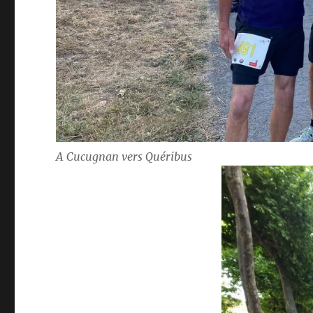
A Cucugnan vers Quéribus