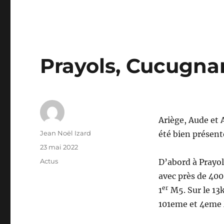
Prayols, Cucugnan
Ariège, Aude et 
Auteur
Jean Noël Izard
été bien présent
Publié
23 mai 2022
le
Catégories
Actus
D’abord à Prayol
avec près de 400
er
1
M5. Sur le 13
101eme et 4eme 