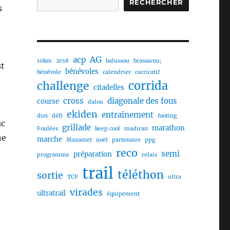
RECHERCHER
s
AG
acp
10km
2018
balussou
brassacou;
st
bénévoles
bénévole
calendrier
carricatif
challenge
corrida
citadelles
cross
diagonale des fous
course
dalou
ekiden
entrainement
dun
défi
footing
uc
grillade
marathon
Foulées
keep cool
madiran
ne
marche
Mazamet
noël
partenaire
ppg
reco
semi
préparation
programme
relais
trail
téléthon
sortie
TCP
ultra
virades
ultratrail
équipement