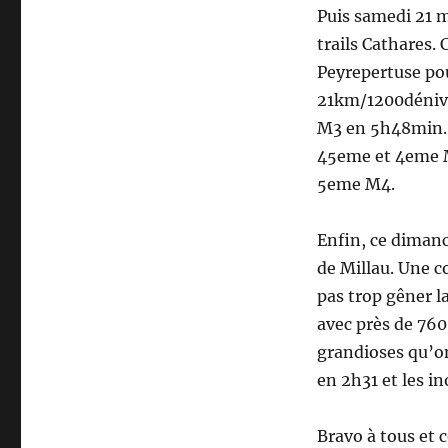
Puis samedi 21 ma
trails Cathares. 
Peyrepertuse po
21km/1200déniv.
M3 en 5h48min. 
45eme et 4eme M
5eme M4.
Enfin, ce diman
de Millau. Une c
pas trop gêner la
avec près de 760
grandioses qu’on
en 2h31 et les i
Bravo à tous et 