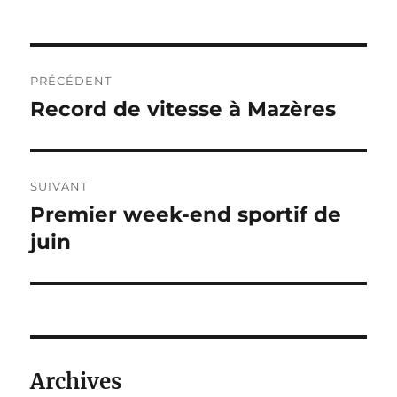
Navigation
PRÉCÉDENT
de
Record de vitesse à Mazères
Publication
précédente :
l’article
SUIVANT
Premier week-end sportif de
Publication
suivante :
juin
Archives