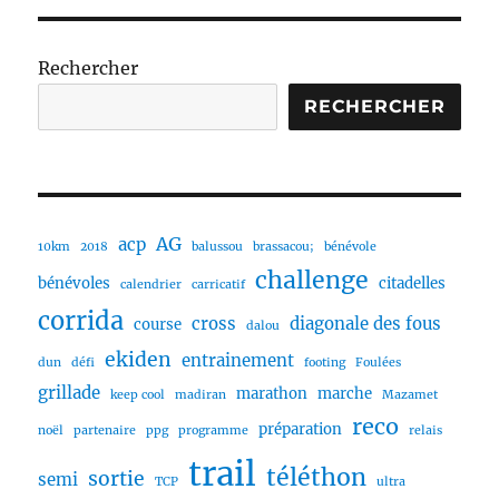
Rechercher
RECHERCHER
AG
acp
10km
2018
balussou
brassacou;
bénévole
challenge
bénévoles
citadelles
calendrier
carricatif
corrida
cross
diagonale des fous
course
dalou
ekiden
entrainement
dun
défi
footing
Foulées
grillade
marathon
marche
keep cool
madiran
Mazamet
reco
préparation
noël
partenaire
ppg
programme
relais
trail
téléthon
sortie
semi
TCP
ultra