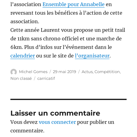
l’association
Ensemble pour Annabelle
en
reversant tous les bénéfices à l’action de cette
association.
Cette année Laurent vous propose un petit trail
de 11km sans chrono officiel et une marche de
6km. Plus d’infos sur l’événement dans le
calendrier
ou sur le site de
l’organisateur
.
Auteur
Publié
Catégories
Michel Gomes
29 mai 2019
Actus
,
Compétition
,
le
Étiquettes
Non classé
carricatif
Laisser un commentaire
Vous devez
vous connecter
pour publier un
commentaire.