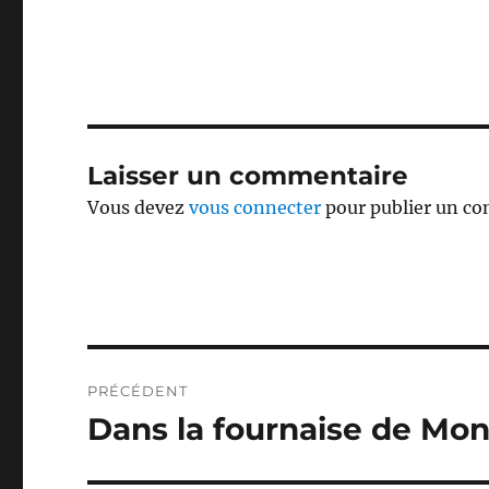
Laisser un commentaire
Vous devez
vous connecter
pour publier un c
Navigation
PRÉCÉDENT
de
Dans la fournaise de Mon
Publication
précédente :
l’article