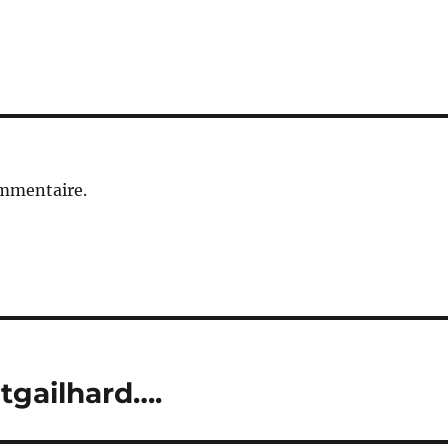
ommentaire.
tgailhard….