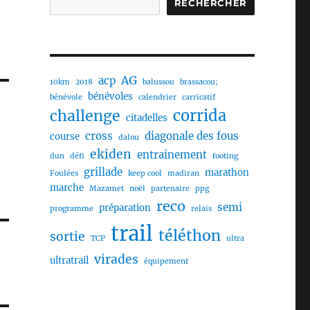
RECHERCHER
AG
acp
10km
2018
balussou
brassacou;
bénévoles
bénévole
calendrier
carricatif
challenge
corrida
citadelles
cross
diagonale des fous
course
dalou
ekiden
entrainement
dun
défi
footing
grillade
marathon
Foulées
keep cool
madiran
marche
Mazamet
noël
partenaire
ppg
reco
semi
préparation
programme
relais
trail
téléthon
sortie
TCP
ultra
virades
ultratrail
équipement