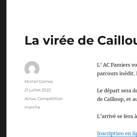
La virée de Caill
L’ AC Pamiers v
parcours inédit. 
Auteur
Michel Gomes
Publié
21 juillet 2022
Le départ sera d
le
Catégories
Actus
,
Compétition
de Cailloup, et 
Étiquettes
marche
L’arrivé se fera à
Inscription en l